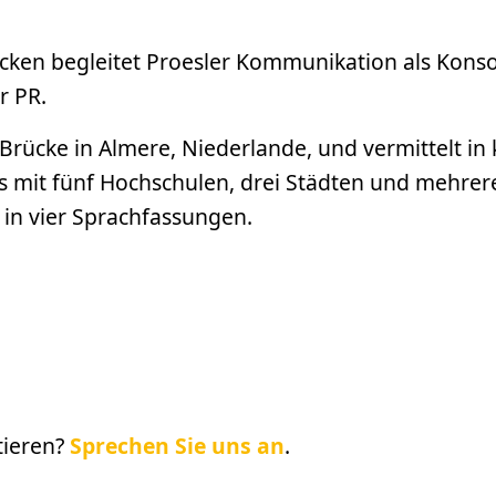
en begleitet Proesler Kommunikation als Konsor
r PR.
te Brücke in Almere, Niederlande, und vermittelt i
das mit fünf Hochschulen, drei Städten und meh
s in vier Sprachfassungen.
tieren?
Sprechen Sie uns an
.
 Klick auf den Playbutton können Daten an Youtube gesendet wer